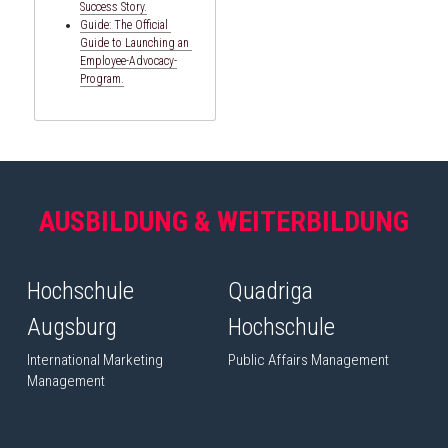
Success Story.
Guide: 
The Official 
Guide to Launching an 
Employee-Advocacy-
Program.
AUSBILDUNG & WEITERBILDUNG
Hochschule 
Quadriga 
Augsburg
Hochschule
International Marketing 
Public Affairs Management
Management