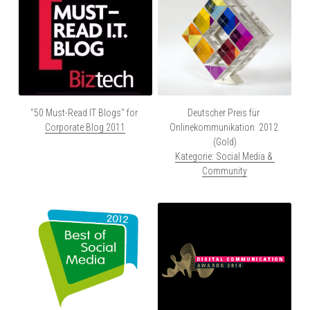
"50 Must-Read IT Blogs" for 
Deutscher Preis für 
Corporate Blog
 2011
Onlinekommunikation  2012 
(Gold)
Kategorie: Social Media & 
Community