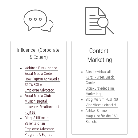
Influencer (Corporate 
Content 
& Extern)
Marketing
Webinar: 
Breaking the 
Absatzwirtschaft: 
Social Media Code: 
Kurz, kürzer, Snack-
How Fujitsu Achieved a 
Content: 
360% ROI with 
Ultrakurzvideos im 
Employee Advocacy.
Marketing. 
Social Media Club 
Blog: Warum FUJITSU 
Munich: 
Digital 
Vine Videos einsetzt. 
Influencer Relations bei 
Artikel: Online 
Fujitsu 
Magazine für die F&B 
Blog: 
3 Ultimate 
Branche
Benefits of an 
Employee Advocacy 
Program: A Fujitsu 