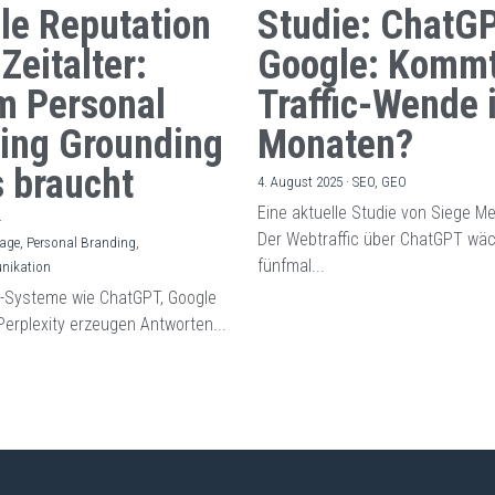
ale Reputation
Studie: ChatGP
Zeitalter:
Google: Kommt
 Personal
Traffic-Wende 
ing Grounding
Monaten?
 braucht
4. August 2025
·
SEO,
GEO
Eine aktuelle Studie von Siege Me
·
Der Webtraffic über ChatGPT wäc
age,
Personal Branding,
fünfmal...
nikation
I-Systeme wie ChatGPT, Google
Perplexity erzeugen Antworten...